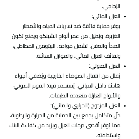
الزجاجي.
العزل المائي:
يوفر حماية فائقة ضد تسربات المياه والأمطار
الغزيرة، ويُطيل من عمر ألواح الشينكو ويمنع تكون
الصدأ والعفن. تشمل مواده: البيتومين المطاطي،
ولفائف العزل المائي، والعوازل السائلة.
العزل الصوتي:
يُقلل من انتقال الضوضاء الخارجية ويُضفي أجواء
هادئة داخل المباني. يُستخدم فيه: الفوم الصوتي،
والألواح العازلة متعددة الطبقات.
العزل المزدوج (الحراري والمائي):
حلّ متكامل يجمع بين الحماية من الحرارة والرطوبة،
مما يُوفر أقصى درجات العزل ويزيد من كفاءة البناء
واستدامته.