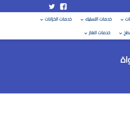
تابعنا
تابعنا
على
على
ات
خدمات التسليك
خدمات الخزانات
فيسبوك
تويتر
طح
خدمات الغاز
اة