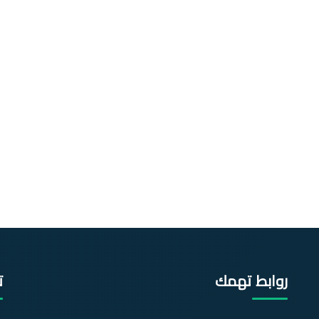
روابط تهمك
ت